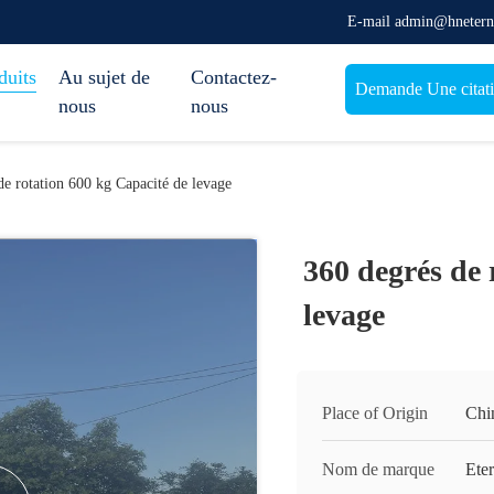
E-mail admin@hnetern
duits
Au sujet de
Contactez-
Demande Une citat
nous
nous
de rotation 600 kg Capacité de levage
360 degrés de 
levage
Place of Origin
Chi
Nom de marque
Ete