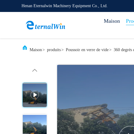
Henan Eternalwin Machinery Equipment Co., Ltd.
Maison
Pro
Maison
>
produits
>
Poussoir en verre de vide
>
360 degrés 