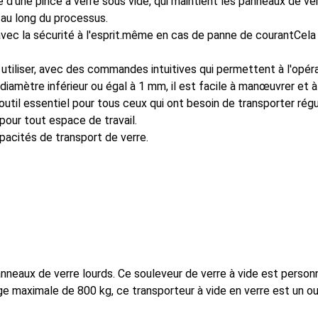
d'une pince à verre sous vide, qui maintient les panneaux de ver
 au long du processus.
ec la sécurité à l'esprit.même en cas de panne de courantCela g
 utiliser, avec des commandes intuitives qui permettent à l'opé
iamètre inférieur ou égal à 1 mm, il est facile à manœuvrer et à
 outil essentiel pour tous ceux qui ont besoin de transporter ré
pour tout espace de travail.
acités de transport de verre.
panneaux de verre lourds. Ce souleveur de verre à vide est pers
maximale de 800 kg, ce transporteur à vide en verre est un outi