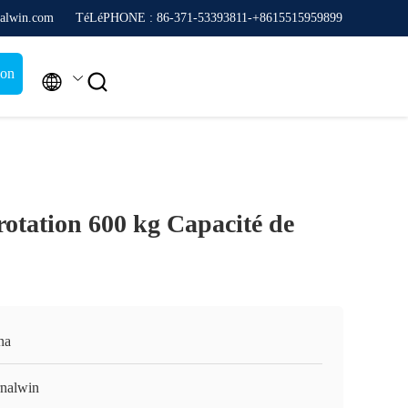
alwin.com
TéLéPHONE : 86-371-53393811-+8615515959899
ion


rotation 600 kg Capacité de
na
rnalwin