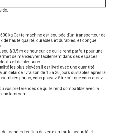
vide.
'à 600 kg.Cette machine est équipée d'un transporteur de
ux de haute qualité, durables et durables, et conçue
n.
usqu'à 3,5 m de hauteur, ce qui le rend parfait pour une
i permet de manœuvrer facilement dans des espaces
idents et de blessures.
lité les plus élevées.Il est livré avec une quantité
n délai de livraison de 15 à 20 jours ouvrables après la
nsembles par an, vous pouvez être sûr que vous aurez
u vos préférences.ce qui le rend compatible avec la
os, notamment:
 de grandes feuilles de verre en toute sécurité et