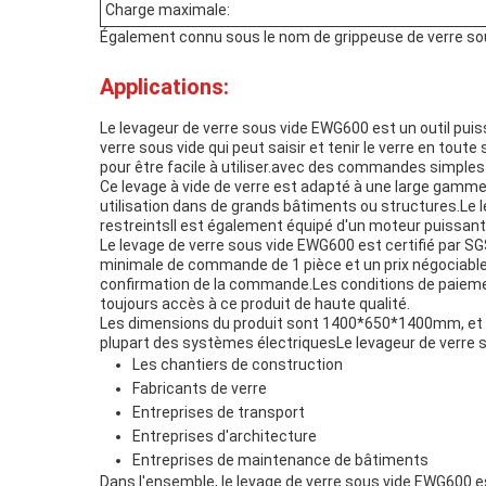
Charge maximale:
Également connu sous le nom de grippeuse de verre sou
Applications:
Le levageur de verre sous vide EWG600 est un outil puis
verre sous vide qui peut saisir et tenir le verre en tou
pour être facile à utiliser.avec des commandes simples 
Ce levage à vide de verre est adapté à une large gamme de
utilisation dans de grands bâtiments ou structures.L
restreintsIl est également équipé d'un moteur puissant 
Le levage de verre sous vide EWG600 est certifié par SGS,
minimale de commande de 1 pièce et un prix négociableLe
confirmation de la commande.Les conditions de paieme
toujours accès à ce produit de haute qualité.
Les dimensions du produit sont 1400*650*1400mm, et la
plupart des systèmes électriquesLe levageur de verre 
Les chantiers de construction
Fabricants de verre
Entreprises de transport
Entreprises d'architecture
Entreprises de maintenance de bâtiments
Dans l'ensemble, le levage de verre sous vide EWG600 es