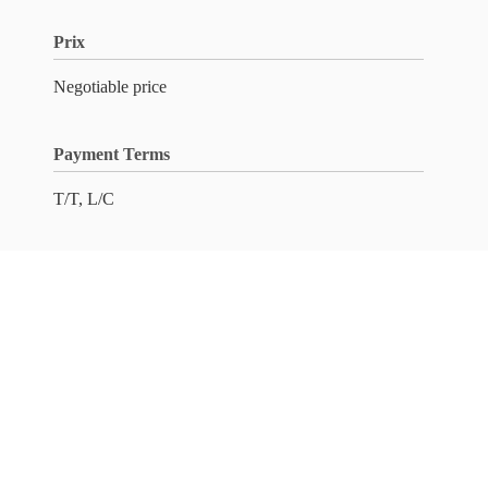
Prix
Negotiable price
Payment Terms
T/T, L/C