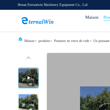
Henan Eternalwin Machinery Equipment Co., Ltd.
Maison
Pro
Maison
>
produits
>
Poussoir en verre de vide
>
Un puissant 