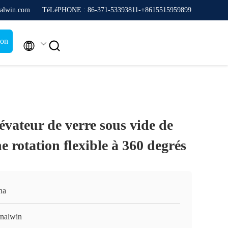
alwin.com
TéLéPHONE : 86-371-53393811-+8615515959899
ion


évateur de verre sous vide de
e rotation flexible à 360 degrés
na
rnalwin