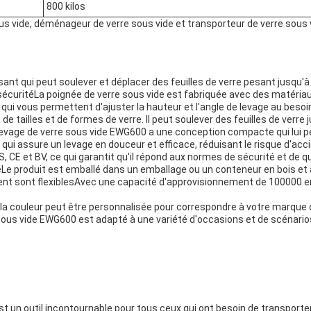
800 kilos
s vide, déménageur de verre sous vide et transporteur de verre sous 
sant qui peut soulever et déplacer des feuilles de verre pesant jusqu
te sécuritéLa poignée de verre sous vide est fabriquée avec des matéria
qui vous permettent d'ajuster la hauteur et l'angle de levage au besoi
 tailles et de formes de verre. Il peut soulever des feuilles de verre j
e levage de verre sous vide EWG600 a une conception compacte qui lu
qui assure un levage en douceur et efficace, réduisant le risque d'acc
 CE et BV, ce qui garantit qu'il répond aux normes de sécurité et de qua
 produit est emballé dans un emballage ou un conteneur en bois et a u
nt sont flexiblesAvec une capacité d'approvisionnement de 100000 e
 couleur peut être personnalisée pour correspondre à votre marque o
sous vide EWG600 est adapté à une variété d'occasions et de scénari
t un outil incontournable pour tous ceux qui ont besoin de transporter