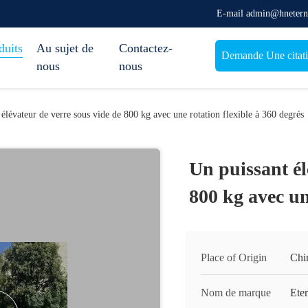
E-mail admin@hnetern
duits
Au sujet de
Contactez-
Demande Une citat
nous
nous
élévateur de verre sous vide de 800 kg avec une rotation flexible à 360 degrés
Un puissant él
800 kg avec un
Place of Origin
Chi
Nom de marque
Ete