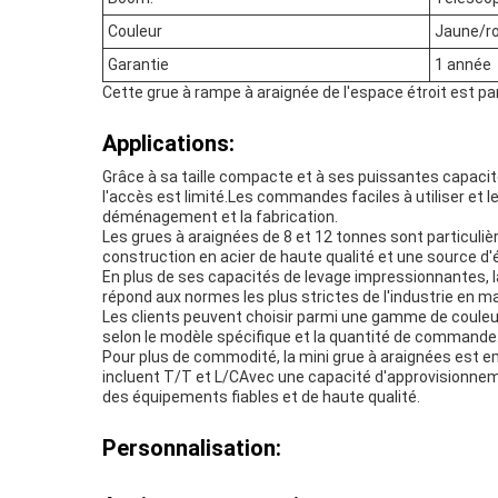
Couleur
Jaune/ro
Garantie
1 année
Cette grue à rampe à araignée de l'espace étroit est pa
Applications:
Grâce à sa taille compacte et à ses puissantes capacité
l'accès est limité.Les commandes faciles à utiliser et l
déménagement et la fabrication.
Les grues à araignées de 8 et 12 tonnes sont particuliè
construction en acier de haute qualité et une source d'é
En plus de ses capacités de levage impressionnantes, la
répond aux normes les plus strictes de l'industrie en mat
Les clients peuvent choisir parmi une gamme de couleurs,
selon le modèle spécifique et la quantité de commande
Pour plus de commodité, la mini grue à araignées est e
incluent T/T et L/CAvec une capacité d'approvisionnem
des équipements fiables et de haute qualité.
Personnalisation: