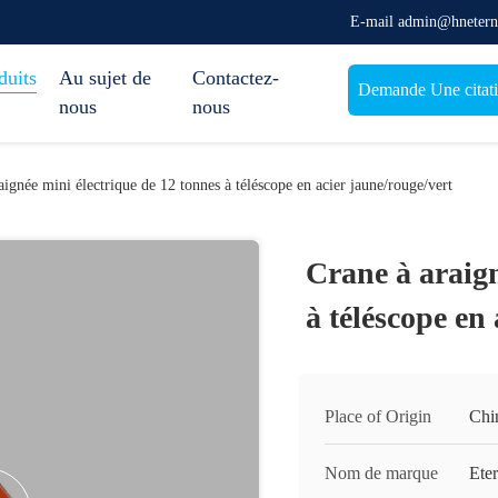
E-mail admin@hnetern
duits
Au sujet de
Contactez-
Demande Une citat
nous
nous
aignée mini électrique de 12 tonnes à téléscope en acier jaune/rouge/vert
Crane à araign
à téléscope en
Place of Origin
Chi
Nom de marque
Ete