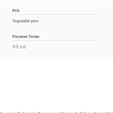
Prix
Negotiable price
Payment Terms
T/T, L/C