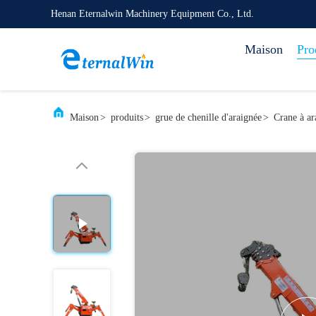
Henan Eternalwin Machinery Equipment Co., Ltd.
Maison
Pro
Maison
>
produits
>
grue de chenille d'araignée
>
Crane à ar