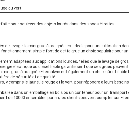
uge ou vert
rfaite pour soulever des objets lourds dans des zones étroites.
s de levage, la mini grue à araignée est idéale pour une utilisation d
e fonctionnement simple font de cette grue un choix populaire pour un l
rement adaptées aux applications lourdes, telles que le levage de gro
nergie électrique ou diesel fiable garantissent que ces grues peuvent 
 mini grue à araignée Eternalwin est également un choix sûr et fiable
ière de sécurité et de qualité..
 y compris le jaune, le rouge et le vert, pour répondre à leurs besoins
.
mballée dans un emballage en bois ou un conteneur pour un transport e
ent de 10000 ensembles par an, les clients peuvent compter sur Etern