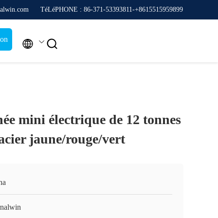
alwin.com
TéLéPHONE : 86-371-53393811-+8615515959899
ion


ée mini électrique de 12 tonnes
 acier jaune/rouge/vert
na
rnalwin