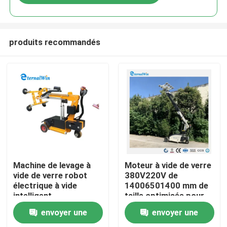
produits recommandés
Maison
Machine de levage à
Moteur à vide de verre
vide de verre robot
380V220V de
électrique à vide
14006501400 mm de
Produits
intelligent
taille optimisée pour
des opérations de
envoyer une
envoyer une
levage et de
Au sujet de nous
déplacement de verre