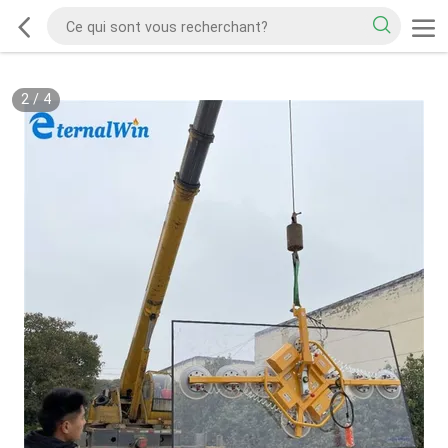
2
/
4