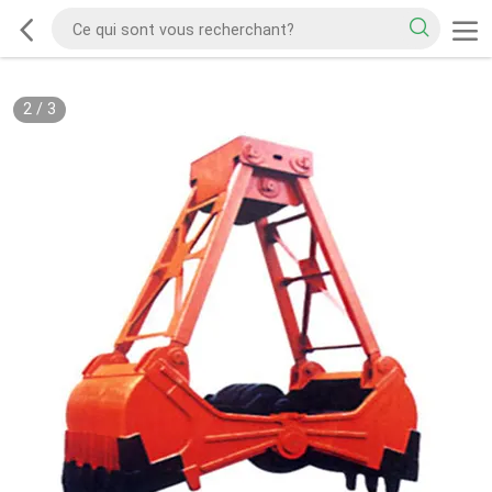
2
/
3