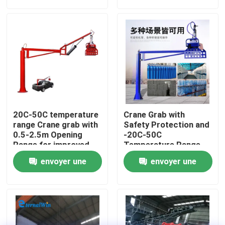
demande
demande
Visite d'usine
Contrôle de qualité
Contactez-nous
20C-50C temperature
Crane Grab with
Demandez une citation
range Crane grab with
Safety Protection and
0.5-2.5m Opening
-20C-50C
Range for improved
Temperature Range
material handling
for Logistics Handling
Machine de grue d'ascenseur
envoyer une
envoyer une
efficiency and
in Challenging
performance
Environments
demande
demande
Crane Machine aérien
grue de chenille d'araignée