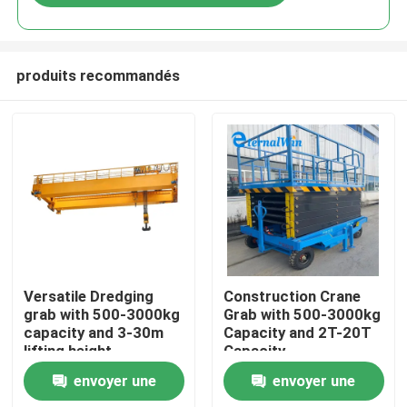
produits recommandés
Maison
Versatile Dredging
Construction Crane
grab with 500-3000kg
Grab with 500-3000kg
capacity and 3-30m
Capacity and 2T-20T
Produits
lifting height
Capacity
envoyer une
envoyer une
Au sujet de nous