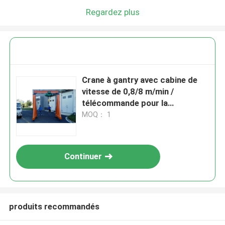
Regardez plus
Crane à gantry avec cabine de
vitesse de 0,8/8 m/min /
télécommande pour la
manutention de matériaux
MOQ： 1
lourds
Continuer
produits recommandés