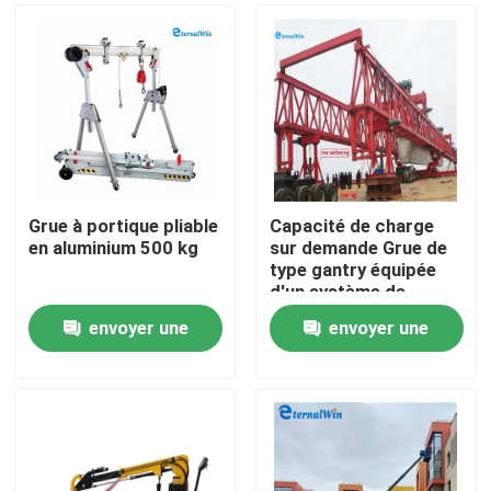
Grue à portique pliable
Capacité de charge
en aluminium 500 kg
sur demande Grue de
type gantry équipée
d'un système de
télécommande radio
envoyer une
envoyer une
et de solutions
Maison
flexibles de
demande
demande
déplacement de la
charge
Produits
Au sujet de nous