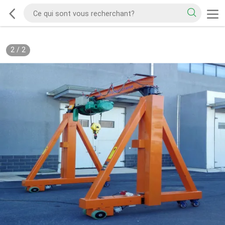
2
/
2