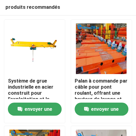
produits recommandés
Système de grue
Palan à commande par
industrielle en acier
câble pour pont
construit pour
roulant, offrant une
Maison
l'exploitation et le
hauteur de levage et
transport de
une vitesse
envoyer une
envoyer une
matériaux
personnalisées,
Produits
adapté aux
demande
demande
applications
industrielles lourdes
Au sujet de nous