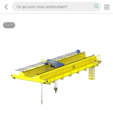
1
/
1