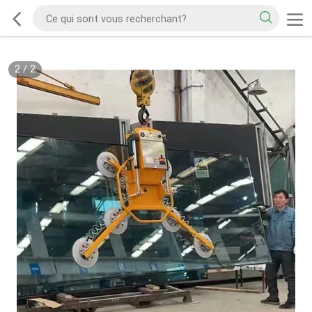
2
/
2