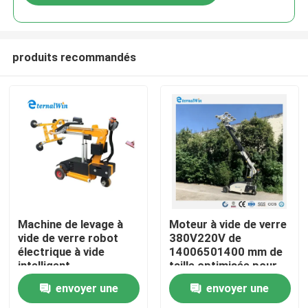
produits recommandés
Maison
Machine de levage à
Moteur à vide de verre
vide de verre robot
380V220V de
électrique à vide
14006501400 mm de
Produits
intelligent
taille optimisée pour
des opérations de
envoyer une
envoyer une
levage et de
Au sujet de nous
déplacement de verre