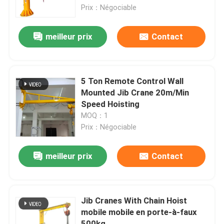
Prix：Négociable
Visite d'usine
meilleur prix
Contact
Contrôle de qualité
5 Ton Remote Control Wall
Contactez-nous
Mounted Jib Crane 20m/Min
Speed Hoisting
MOQ：1
Demandez une citation
Prix：Négociable
Machine de grue d'ascenseur
meilleur prix
Contact
Crane Machine aérien
Jib Cranes With Chain Hoist
mobile mobile en porte-à-faux
grue de chenille d'araignée
500kg