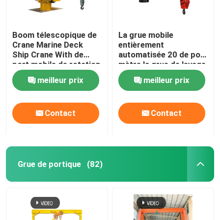
Boom télescopique de
La grue mobile
Crane Marine Deck
entièrement
Ship Crane With de
automatisée 20 de port
port mobile de rotation
mètre la grue de levage
de 360 degrés
de cargaison de bateau
meilleur prix
meilleur prix
Contact
Contact
Grue de portique
(82)