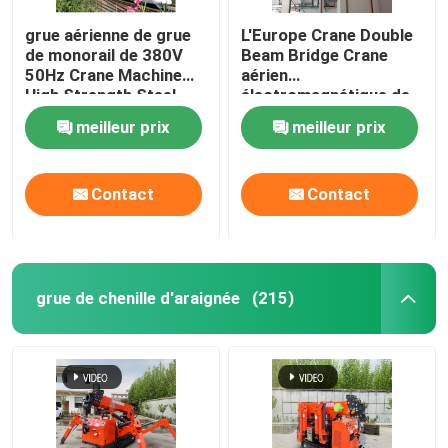
grue aérienne de grue
L'Europe Crane Double
de monorail de 380V
Beam Bridge Crane
50Hz Crane Machine
aérien
High Strength Steel
électromagnétique de
déplacement 32T 50T
meilleur prix
meilleur prix
Contact
Contact
grue de chenille d'araignée
(215)