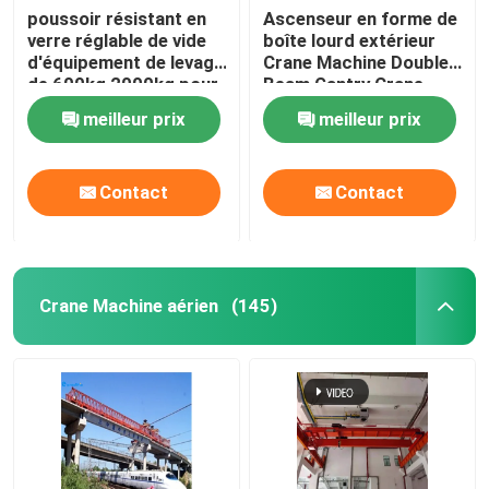
poussoir résistant en
Ascenseur en forme de
verre réglable de vide
boîte lourd extérieur
d'équipement de levage
Crane Machine Double
de 600kg 2000kg pour
Beam Gantry Crane
la dalle de granit de
With Mobile Trolley
meilleur prix
meilleur prix
tôle
Contact
Contact
Crane Machine aérien
(145)