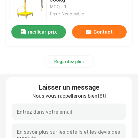
MOQ：1
Prix：Négociable
Grue mobile de port
meilleur prix
Contact
Grue de portique
grue de potence
Regardez plus
Marine Hydraulic Winch
Laisser un message
Poussoir en verre de vide
Nous vous rappellerons bientôt!
Plate-forme de levage électrique
Treuil électrique marin