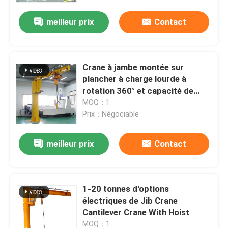
meilleur prix
Contact
Crane à jambe montée sur
plancher à charge lourde à
rotation 360° et capacité de
charge jusqu'à 5 tonnes
MOQ：1
Prix：Négociable
meilleur prix
Contact
Maison
1-20 tonnes d'options
Produits
électriques de Jib Crane
Cantilever Crane With Hoist
Au sujet de nous
MOQ：1