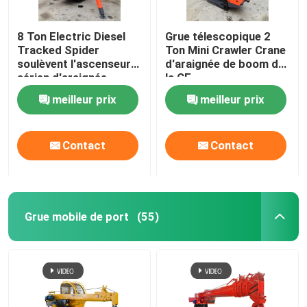
8 Ton Electric Diesel
Grue télescopique 2
Tracked Spider
Ton Mini Crawler Crane
soulèvent l'ascenseur
d'araignée de boom de
aérien d'araignée
la CE
résistante pour des
meilleur prix
meilleur prix
chantiers de
construction
Contact
Contact
Grue mobile de port
(55)